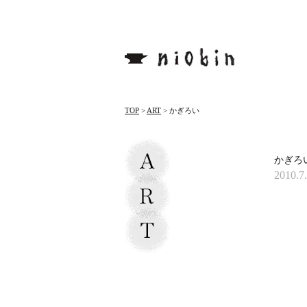
TOP
>
ART
>
かぎろい
かぎろ
2010.7