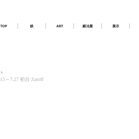
TOP
鉄
ART
鍛冶屋
展示
い
.15～7.27 初台 Zaroff