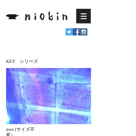
KEY シリーズ
iron (サイズ不
変）